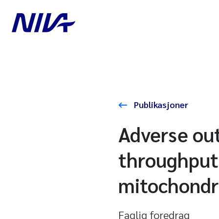
Publikasjoner
Adverse ou
throughput 
mitochondri
Faglig foredrag