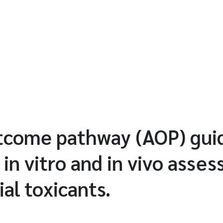
tcome pathway (AOP) gui
in vitro and in vivo asse
al toxicants.