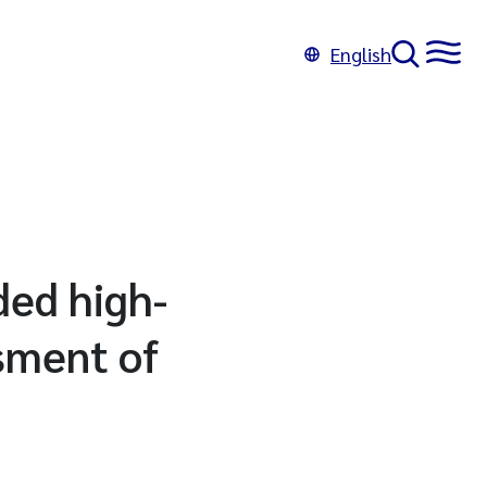
English
ded high-
ssment of