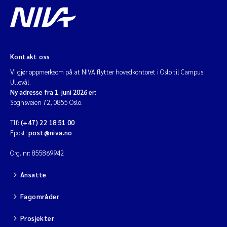
Kontakt oss
Vi gjør oppmerksom på at NIVA flytter hovedkontoret i Oslo til Campus
Ullevål.
Ny adresse fra 1. juni 2026 er:
Sognsveien 72, 0855 Oslo.
Tlf:
(+47) 22 18 51 00
Epost:
post@niva.no
Org. nr: 855869942
Ansatte
Fagområder
Prosjekter