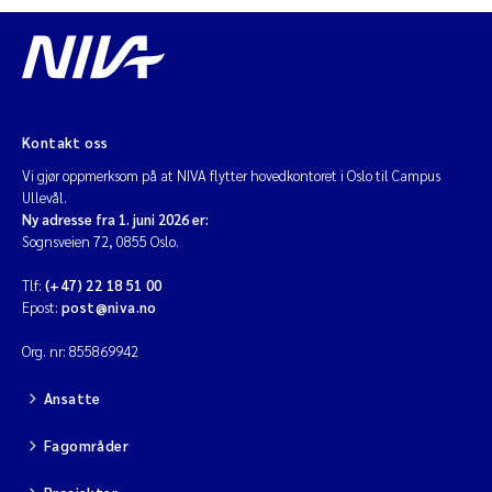
Kontakt oss
Vi gjør oppmerksom på at NIVA flytter hovedkontoret i Oslo til Campus
Ullevål.
Ny adresse fra 1. juni 2026 er:
Sognsveien 72, 0855 Oslo.
Tlf:
(+47) 22 18 51 00
Epost:
post@niva.no
Org. nr: 855869942
Ansatte
Fagområder