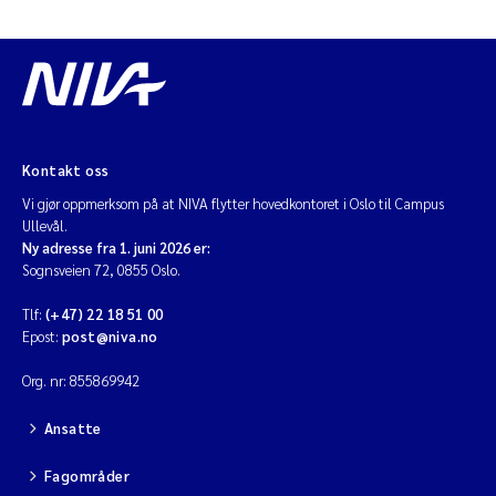
Kontakt oss
Vi gjør oppmerksom på at NIVA flytter hovedkontoret i Oslo til Campus
Ullevål.
Ny adresse fra 1. juni 2026 er:
Sognsveien 72, 0855 Oslo.
Tlf:
(+47) 22 18 51 00
Epost:
post@niva.no
Org. nr: 855869942
Ansatte
Fagområder