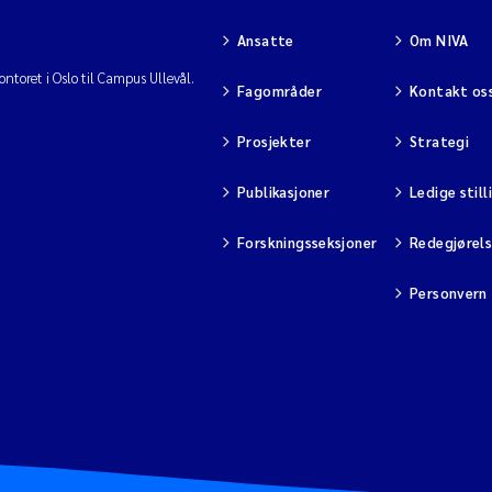
Ansatte
Om NIVA
ntoret i Oslo til Campus Ullevål.
Fagområder
Kontakt os
Prosjekter
Strategi
Publikasjoner
Ledige still
Forskningsseksjoner
Redegjørel
Personvern