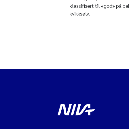
klassifisert til «god» på b
kvikksølv.