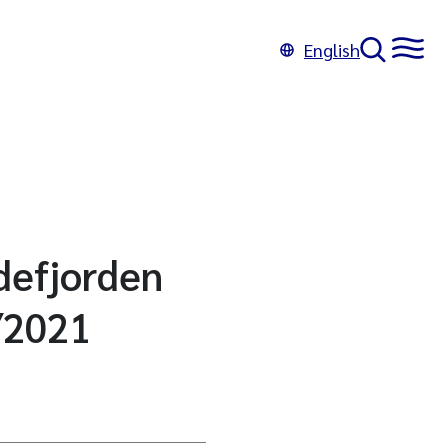
English
ddefjorden
/2021