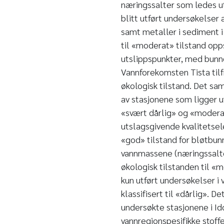
næringssalter som ledes ut 
blitt utført undersøkelser 
samt metaller i sediment i 
til «moderat» tilstand opp
utslippspunkter, med bunn
Vannforekomsten Tista tilf
økologisk tilstand. Det sam
av stasjonene som ligger ut
«svært dårlig» og «modera
utslagsgivende kvalitetsel
«god» tilstand for bløtbun
vannmassene (næringssalter
økologisk tilstanden til «m
kun utført undersøkelser i
klassifisert til «dårlig». 
undersøkte stasjonene i Idd
vannregionspesifikke stoffe