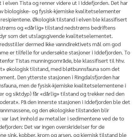
i elven Tista og renner videre ut i Iddefjorden. Det har
av biologiske- og fysisk-kjemiske kvalitetselementer
resipientene. Økologisk tilstand i elven ble klassifisert
strøms og «dårlig» tilstand nedstrøms bedriftens
dyr som det utslagsgivende kvalitetselementet.
redsstiller dermed ikke vanndirektivets mål om god
me er tilfelle for undersøkte stasjoner i Iddefjorden. To
enfor Tistas munningsområde, ble klassifisert til hhv.
t» økologisk tilstand, med bløtbunnsfauna som det
ement. Den ytterste stasjonen i Ringdalsfjorden har
nsfauna, men de fysisk-kjemiske kvalitetselementene i
 og siktdyp) får «dårlig» tilstand og trekker ned den
oderat». På den innerste stasjonen i Iddefjorden ble det
 vannmassene, og den økologiske tilstanden blir
Det var lavt innhold av metaller i sedimentene ved de to
efjorden: Det var ingen overskridelser for de
ne sink, kobber, krom og arsen, og kjemisk tilstand ble