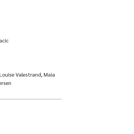
acic
 Louise Valestrand, Maia
ersen