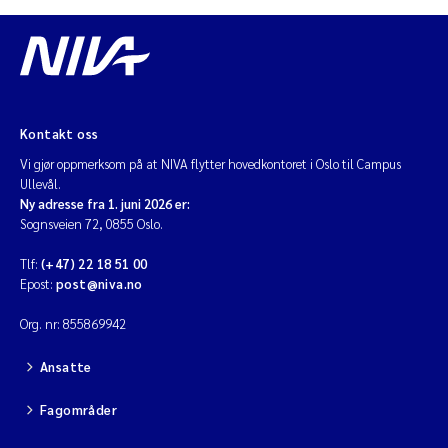
Kontakt oss
Vi gjør oppmerksom på at NIVA flytter hovedkontoret i Oslo til Campus
Ullevål.
Ny adresse fra 1. juni 2026 er:
Sognsveien 72, 0855 Oslo.
Tlf:
(+47) 22 18 51 00
Epost:
post@niva.no
Org. nr: 855869942
Ansatte
Fagområder