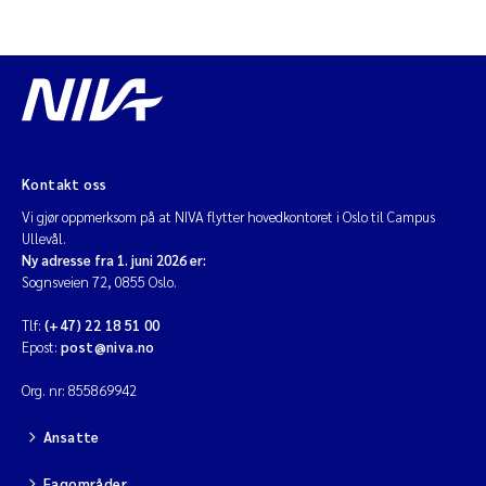
Kontakt oss
Vi gjør oppmerksom på at NIVA flytter hovedkontoret i Oslo til Campus
Ullevål.
Ny adresse fra 1. juni 2026 er:
Sognsveien 72, 0855 Oslo.
Tlf:
(+47) 22 18 51 00
Epost:
post@niva.no
Org. nr: 855869942
Ansatte
Fagområder