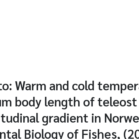
to: Warm and cold temper
 body length of teleost 
titudinal gradient in Norw
tal Biology of Fishes, (2