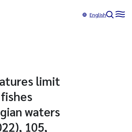
English
atures limit
fishes
egian waters
022), 105,