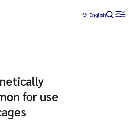
English
netically
lmon for use
-cages