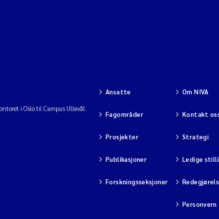
Ansatte
Om NIVA
ntoret i Oslo til Campus Ullevål.
Fagområder
Kontakt os
Prosjekter
Strategi
Publikasjoner
Ledige still
Forskningsseksjoner
Redegjørel
Personvern