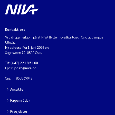
Kontakt oss
Vi gjør oppmerksom på at NIVA flytter hovedkontoret i Oslo til Campus
Ullevål.
Ny adresse fra 1. juni 2026 er:
Sognsveien 72, 0855 Oslo.
Tlf:
(+47) 22 18 51 00
Epost:
post@niva.no
Org. nr: 855869942
Ansatte
Fagområder
Prosjekter