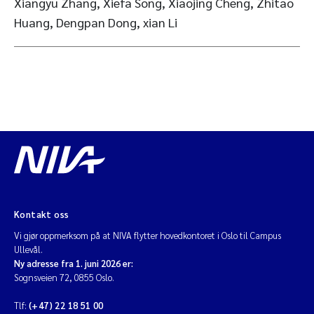
Xiangyu Zhang, Xiefa Song, Xiaojing Cheng, Zhitao
Huang, Dengpan Dong, xian Li
Kontakt oss
Vi gjør oppmerksom på at NIVA flytter hovedkontoret i Oslo til Campus
Ullevål.
Ny adresse fra 1. juni 2026 er:
Sognsveien 72, 0855 Oslo.
Tlf:
(+47) 22 18 51 00