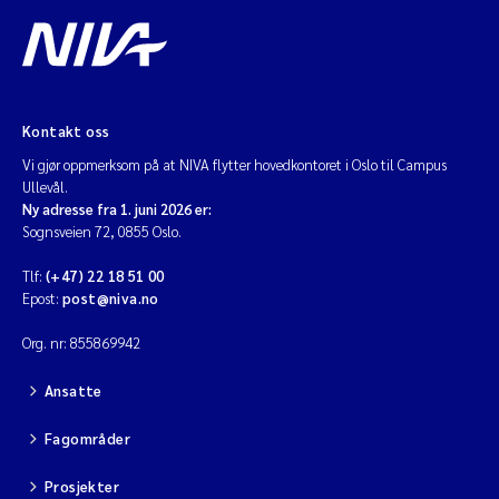
Kontakt oss
Vi gjør oppmerksom på at NIVA flytter hovedkontoret i Oslo til Campus
Ullevål.
Ny adresse fra 1. juni 2026 er:
Sognsveien 72, 0855 Oslo.
Tlf:
(+47) 22 18 51 00
Epost:
post@niva.no
Org. nr: 855869942
Ansatte
Fagområder
Prosjekter