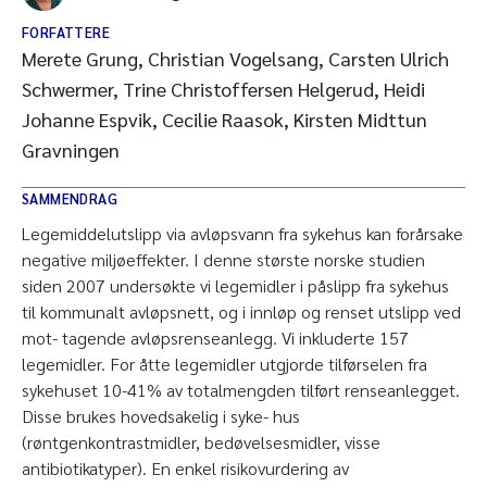
FORFATTERE
Merete Grung, Christian Vogelsang, Carsten Ulrich
Schwermer, Trine Christoffersen Helgerud, Heidi
Johanne Espvik, Cecilie Raasok, Kirsten Midttun
Gravningen
SAMMENDRAG
Legemiddelutslipp via avløpsvann fra sykehus kan forårsake
negative miljøeffekter. I denne største norske studien
siden 2007 undersøkte vi legemidler i påslipp fra sykehus
til kommunalt avløpsnett, og i innløp og renset utslipp ved
mot- tagende avløpsrenseanlegg. Vi inkluderte 157
legemidler. For åtte legemidler utgjorde tilførselen fra
sykehuset 10-41% av totalmengden tilført renseanlegget.
Disse brukes hovedsakelig i syke- hus
(røntgenkontrastmidler, bedøvelsesmidler, visse
antibiotikatyper). En enkel risikovurdering av