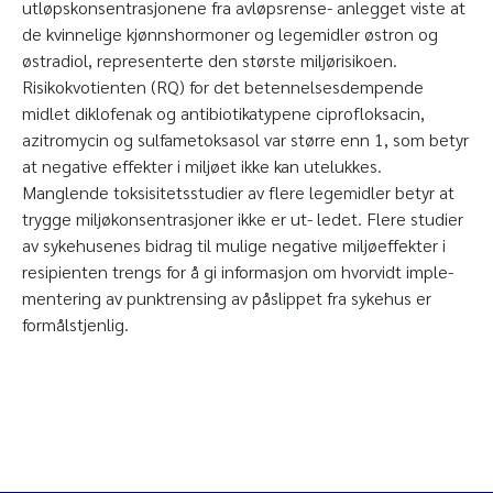
utløpskonsentrasjonene fra avløpsrense- anlegget viste at
de kvinnelige kjønnshormoner og legemidler østron og
østradiol, representerte den største miljørisikoen.
Risikokvotienten (RQ) for det betennelsesdempende
midlet diklofenak og antibiotikatypene ciprofloksacin,
azitromycin og sulfametoksasol var større enn 1, som betyr
at negative effekter i miljøet ikke kan utelukkes.
Manglende toksisitetsstudier av flere legemidler betyr at
trygge miljøkonsentrasjoner ikke er ut- ledet. Flere studier
av sykehusenes bidrag til mulige negative miljøeffekter i
resipienten trengs for å gi informasjon om hvorvidt imple-
mentering av punktrensing av påslippet fra sykehus er
formålstjenlig.