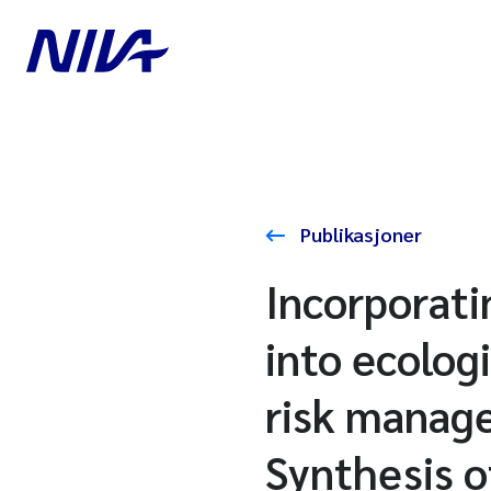
Publikasjoner
Incorporati
into ecolog
risk manage
Synthesis o