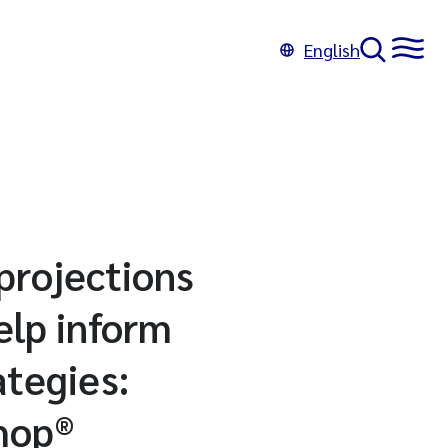
English
projections
elp inform
tegies:
shop®