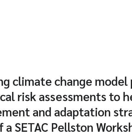
ng climate change model 
ical risk assessments to h
ment and adaptation stra
f a SETAC Pellston Work