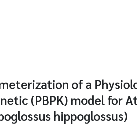
ameterization of a Physio
etic (PBPK) model for At
poglossus hippoglossus)