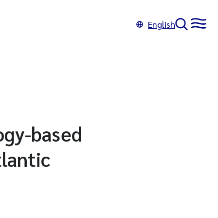
English
logy-based
lantic