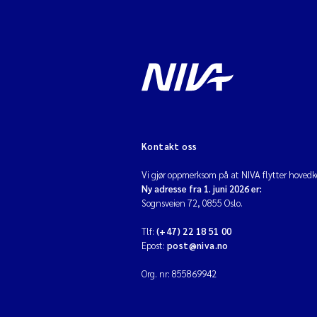
Kontakt oss
Vi gjør oppmerksom på at NIVA flytter hovedko
Ny adresse fra 1. juni 2026 er:
Sognsveien 72, 0855 Oslo.
Tlf:
(+47) 22 18 51 00
Epost:
post@niva.no
Org. nr: 855869942