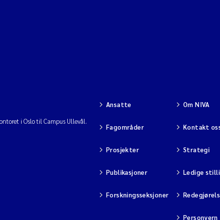
Ansatte
Om NIVA
ntoret i Oslo til Campus Ullevål.
Fagområder
Kontakt os
Prosjekter
Strategi
Publikasjoner
Ledige still
Forskningsseksjoner
Redegjørel
Personvern