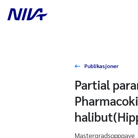
Publikasjoner
Partial par
Pharmacokin
halibut(Hip
Mastergradsoppgave