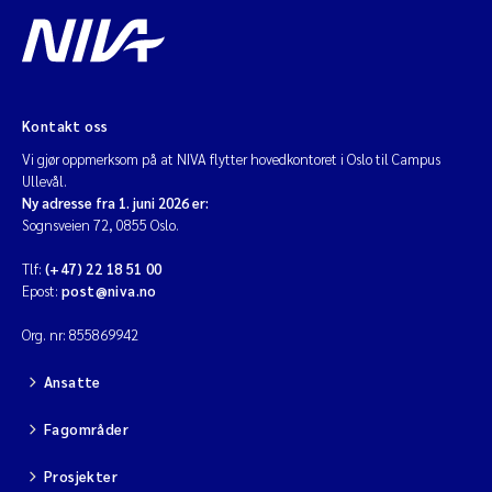
Kontakt oss
Vi gjør oppmerksom på at NIVA flytter hovedkontoret i Oslo til Campus
Ullevål.
Ny adresse fra 1. juni 2026 er:
Sognsveien 72, 0855 Oslo.
Tlf:
(+47) 22 18 51 00
Epost:
post@niva.no
Org. nr: 855869942
Ansatte
Fagområder
Prosjekter