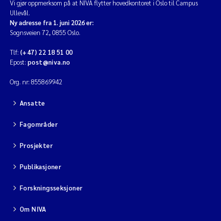
Vi gjør oppmerksom på at NIVA flytter hovedkontoret i Oslo til Campus
Ullevål.
Ny adresse fra 1. juni 2026 er:
Sognsveien 72, 0855 Oslo.
Tlf:
(+47) 22 18 51 00
Epost:
post@niva.no
Org. nr: 855869942
Ansatte
Fagområder
Prosjekter
Publikasjoner
Forskningsseksjoner
Om NIVA