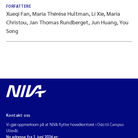
FORFATTERE
Xueqi Fan, Maria Thérése Hultman, Li Xie, Maria
Christou, Jan Thomas Rundberget, Jun Huang, You
Song
Kontakt oss
Vi gjør oppmerksom på at NIVA flytter hovedkontoret i Oslo til Campus
Ullevål.
Ny adresse fra 1. juni 2026 er: