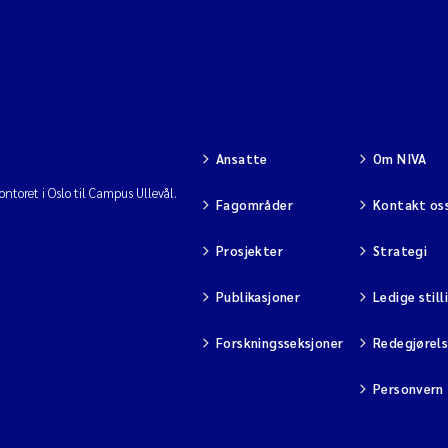
Ansatte
Om NIVA
ntoret i Oslo til Campus Ullevål.
Fagområder
Kontakt os
Prosjekter
Strategi
Publikasjoner
Ledige still
Forskningsseksjoner
Redegjørel
Personvern