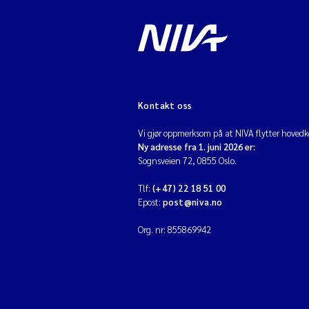
Kontakt oss
Vi gjør oppmerksom på at NIVA flytter hovedko
Ny adresse fra 1. juni 2026 er:
Sognsveien 72, 0855 Oslo.
Tlf:
(+47) 22 18 51 00
Epost:
post@niva.no
Org. nr: 855869942