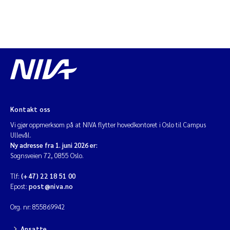
Kontakt oss
Vi gjør oppmerksom på at NIVA flytter hovedkontoret i Oslo til Campus
Ullevål.
Ny adresse fra 1. juni 2026 er:
Sognsveien 72, 0855 Oslo.
Tlf:
(+47) 22 18 51 00
Epost:
post@niva.no
Org. nr: 855869942
Ansatte