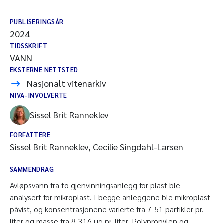
PUBLISERINGSÅR
2024
TIDSSKRIFT
VANN
EKSTERNE NETTSTED
Nasjonalt vitenarkiv
NIVA-INVOLVERTE
Sissel Brit Ranneklev
FORFATTERE
Sissel Brit Ranneklev, Cecilie Singdahl-Larsen
SAMMENDRAG
Avløpsvann fra to gjenvinningsanlegg for plast ble
analysert for mikroplast. I begge anleggene ble mikroplast
påvist, og konsentrasjonene varierte fra 7-51 partikler pr.
liter og masse fra 8-316 μg pr. liter. Polypropylen og