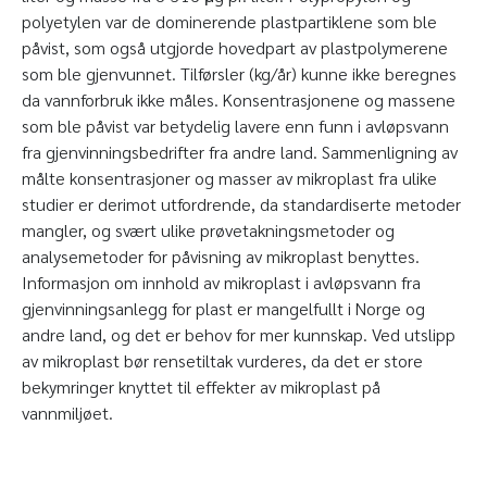
polyetylen var de dominerende plastpartiklene som ble
påvist, som også utgjorde hovedpart av plastpolymerene
som ble gjenvunnet. Tilførsler (kg/år) kunne ikke beregnes
da vannforbruk ikke måles. Konsentrasjonene og massene
som ble påvist var betydelig lavere enn funn i avløpsvann
fra gjenvinningsbedrifter fra andre land. Sammenligning av
målte konsentrasjoner og masser av mikroplast fra ulike
studier er derimot utfordrende, da standardiserte metoder
mangler, og svært ulike prøvetakningsmetoder og
analysemetoder for påvisning av mikroplast benyttes.
Informasjon om innhold av mikroplast i avløpsvann fra
gjenvinningsanlegg for plast er mangelfullt i Norge og
andre land, og det er behov for mer kunnskap. Ved utslipp
av mikroplast bør rensetiltak vurderes, da det er store
bekymringer knyttet til effekter av mikroplast på
vannmiljøet.