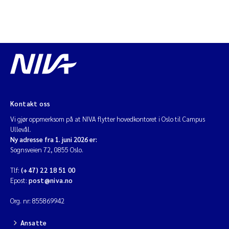
Kontakt oss
Vi gjør oppmerksom på at NIVA flytter hovedkontoret i Oslo til Campus
Ullevål.
Ny adresse fra 1. juni 2026 er:
Sognsveien 72, 0855 Oslo.
Tlf:
(+47) 22 18 51 00
Epost:
post@niva.no
Org. nr: 855869942
Ansatte