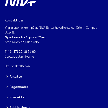
Kontakt oss
Vi gjør oppmerksom på at NIVA flytter hovedkontoret i Oslo til Campus
Ullevål.
Ny adresse fra 1. juni 2026 er:
Sognsveien 72, 0855 Oslo.
Tlf:
(+47) 22 18 51 00
Epost:
post@niva.no
Org. nr: 855869942
Ansatte
Fagområder
Prosjekter
Publikasjoner