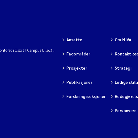
Ansatte
Om NIVA
ntoret i Oslo til Campus Ullevål.
Fagområder
Kontakt os
Prosjekter
Strategi
Publikasjoner
Ledige still
Forskningsseksjoner
Redegjørel
Personvern