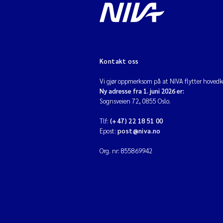
Kontakt oss
Vi gjør oppmerksom på at NIVA flytter hovedko
Ny adresse fra 1. juni 2026 er:
Sognsveien 72, 0855 Oslo.
Tlf:
(+47) 22 18 51 00
Epost:
post@niva.no
Org. nr: 855869942