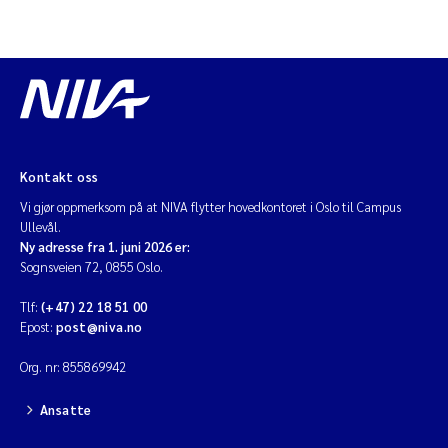
Kontakt oss
Vi gjør oppmerksom på at NIVA flytter hovedkontoret i Oslo til Campus
Ullevål.
Ny adresse fra 1. juni 2026 er:
Sognsveien 72, 0855 Oslo.
Tlf:
(+47) 22 18 51 00
Epost:
post@niva.no
Org. nr: 855869942
Ansatte