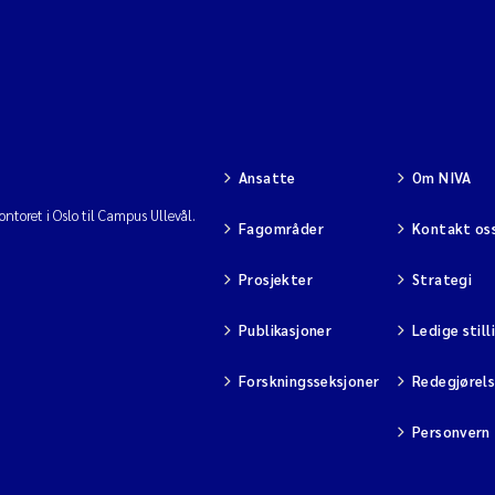
Ansatte
Om NIVA
ntoret i Oslo til Campus Ullevål.
Fagområder
Kontakt os
Prosjekter
Strategi
Publikasjoner
Ledige still
Forskningsseksjoner
Redegjørel
Personvern