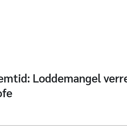
remtid: Loddemangel verr
ofe