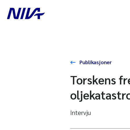
Publikasjoner
Torskens f
oljekatastr
Intervju