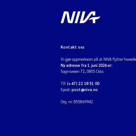
Kontakt oss
Vi gjør oppmerksom på at NIVA flytter hovedko
Ny adresse fra 1. juni 2026 er:
Sognsveien 72, 0855 Oslo.
Tlf:
(+47) 22 18 51 00
Epost:
post@niva.no
Org. nr: 855869942