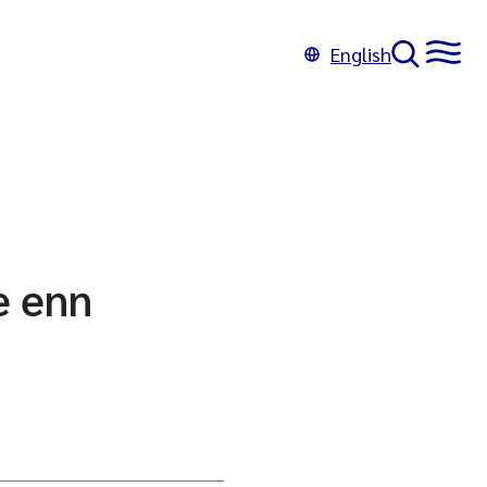
English
e enn