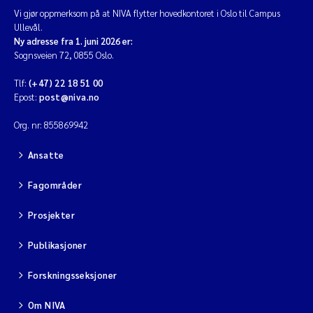
Vi gjør oppmerksom på at NIVA flytter hovedkontoret i Oslo til Campus
Ullevål.
Ny adresse fra 1. juni 2026 er:
Sognsveien 72, 0855 Oslo.
Tlf:
(+47) 22 18 51 00
Epost:
post@niva.no
Org. nr: 855869942
Ansatte
Fagområder
Prosjekter
Publikasjoner
Forskningsseksjoner
Om NIVA