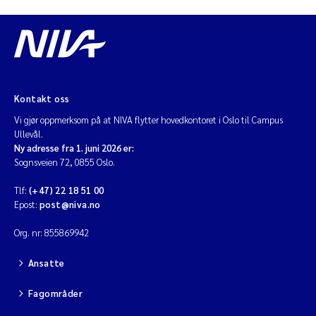
Kontakt oss
Vi gjør oppmerksom på at NIVA flytter hovedkontoret i Oslo til Campus
Ullevål.
Ny adresse fra 1. juni 2026 er:
Sognsveien 72, 0855 Oslo.
Tlf:
(+47) 22 18 51 00
Epost:
post@niva.no
Org. nr: 855869942
Ansatte
Fagområder