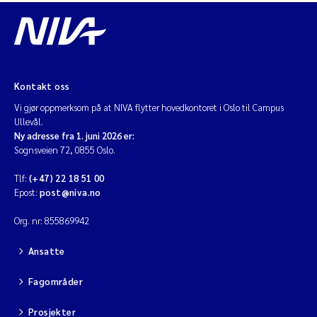
Kontakt oss
Vi gjør oppmerksom på at NIVA flytter hovedkontoret i Oslo til Campus
Ullevål.
Ny adresse fra 1. juni 2026 er:
Sognsveien 72, 0855 Oslo.
Tlf:
(+47) 22 18 51 00
Epost:
post@niva.no
Org. nr: 855869942
Ansatte
Fagområder
Prosjekter