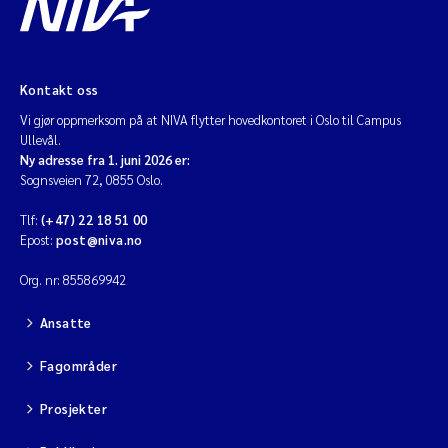
Kontakt oss
Vi gjør oppmerksom på at NIVA flytter hovedkontoret i Oslo til Campus
Ullevål.
Ny adresse fra 1. juni 2026 er:
Sognsveien 72, 0855 Oslo.
Tlf:
(+47) 22 18 51 00
Epost:
post@niva.no
Org. nr: 855869942
Ansatte
Fagområder
Prosjekter