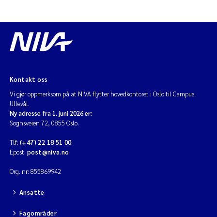
Kontakt oss
Vi gjør oppmerksom på at NIVA flytter hovedkontoret i Oslo til Campus
Ullevål.
Ny adresse fra 1. juni 2026 er:
Sognsveien 72, 0855 Oslo.
Tlf:
(+47) 22 18 51 00
Epost:
post@niva.no
Org. nr: 855869942
Ansatte
Fagområder