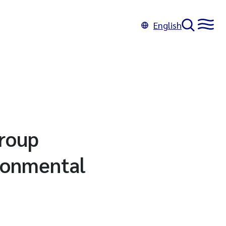
English
group
ironmental