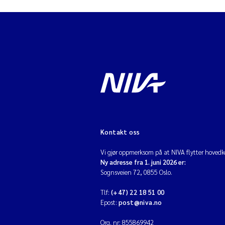
Kontakt oss
Vi gjør oppmerksom på at NIVA flytter hovedko
Ny adresse fra 1. juni 2026 er:
Sognsveien 72, 0855 Oslo.
Tlf:
(+47) 22 18 51 00
Epost:
post@niva.no
Org. nr: 855869942