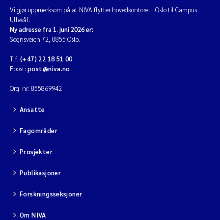
Vi gjør oppmerksom på at NIVA flytter hovedkontoret i Oslo til Campus
Ullevål.
Ny adresse fra 1. juni 2026 er:
Sognsveien 72, 0855 Oslo.
Tlf:
(+47) 22 18 51 00
Epost:
post@niva.no
Org. nr: 855869942
Ansatte
Fagområder
Prosjekter
Publikasjoner
Forskningsseksjoner
Om NIVA