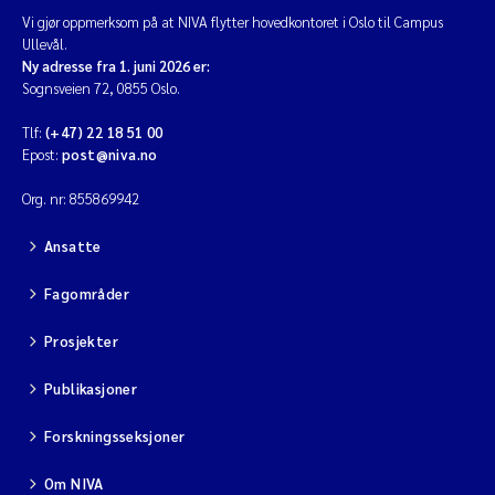
Vi gjør oppmerksom på at NIVA flytter hovedkontoret i Oslo til Campus
Ullevål.
Ny adresse fra 1. juni 2026 er:
Sognsveien 72, 0855 Oslo.
Tlf:
(+47) 22 18 51 00
Epost:
post@niva.no
Org. nr: 855869942
Ansatte
Fagområder
Prosjekter
Publikasjoner
Forskningsseksjoner
Om NIVA