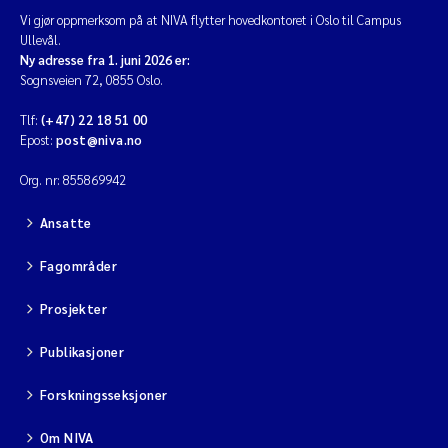
Vi gjør oppmerksom på at NIVA flytter hovedkontoret i Oslo til Campus
Ullevål.
Ny adresse fra 1. juni 2026 er:
Sognsveien 72, 0855 Oslo.
Tlf:
(+47) 22 18 51 00
Epost:
post@niva.no
Org. nr: 855869942
Ansatte
Fagområder
Prosjekter
Publikasjoner
Forskningsseksjoner
Om NIVA