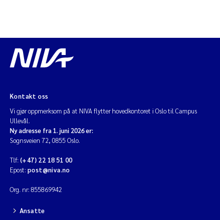
Kontakt oss
Vi gjør oppmerksom på at NIVA flytter hovedkontoret i Oslo til Campus
Ullevål.
Ny adresse fra 1. juni 2026 er:
Sognsveien 72, 0855 Oslo.
Tlf:
(+47) 22 18 51 00
Epost:
post@niva.no
Org. nr: 855869942
Ansatte