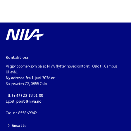
Kontakt oss
Vi gjør oppmerksom på at NIVA flytter hovedkontoret i Oslo til Campus
Ullevål.
Ny adresse fra 1. juni 2026 er:
Sognsveien 72, 0855 Oslo.
Tlf:
(+47) 22 18 51 00
Epost:
post@niva.no
Org. nr: 855869942
Ansatte