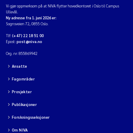
Vi gjør oppmerksom på at NIVA flytter hovedkontoret i Oslo til Campus
Ullevål.
Ny adresse fra 1. juni 2026 er:
Sognsveien 72, 0855 Oslo.
Tlf:
(+47) 22 18 51 00
Epost:
post@niva.no
Org. nr: 855869942
Ansatte
Fagområder
Prosjekter
Publikasjoner
Forskningsseksjoner
Om NIVA