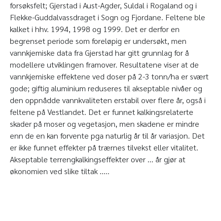
forsøksfelt; Gjerstad i Aust-Agder, Suldal i Rogaland og i
Flekke-Guddalvassdraget i Sogn og Fjordane. Feltene ble
kalket i hhv. 1994, 1998 og 1999. Det er derfor en
begrenset periode som foreløpig er undersøkt, men
vannkjemiske data fra Gjerstad har gitt grunnlag for å
modellere utviklingen framover. Resultatene viser at de
vannkjemiske effektene ved doser på 2-3 tonn/ha er svært
gode; giftig aluminium reduseres til akseptable nivåer og
den oppnådde vannkvaliteten erstabil over flere år, også i
feltene på Vestlandet. Det er funnet kalkingsrelaterte
skader på moser og vegetasjon, men skadene er mindre
enn de en kan forvente pga naturlig år til år variasjon. Det
er ikke funnet effekter på trærnes tilvekst eller vitalitet.
Akseptable terrengkalkingseffekter over … år gjør at
økonomien ved slike tiltak …..