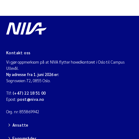
Kontakt oss
Vi gjør oppmerksom på at NIVA flytter hovedkontoret i Oslo til Campus
Ullevål.
Ny adresse fra 1. juni 2026 er:
Sognsveien 72, 0855 Oslo.
Tlf:
(+47) 22 18 51 00
Epost:
post@niva.no
Org. nr: 855869942
Ansatte
Fagområder