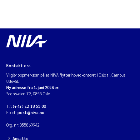
Kontakt oss
Vi gjør oppmerksom på at NIVA flytter hovedkontoret i Oslo til Campus
Ullevål.
Ny adresse fra 1. juni 2026 er:
Sognsveien 72, 0855 Oslo.
Tlf:
(+47) 22 18 51 00
Epost:
post@niva.no
Org. nr: 855869942
Ansatte