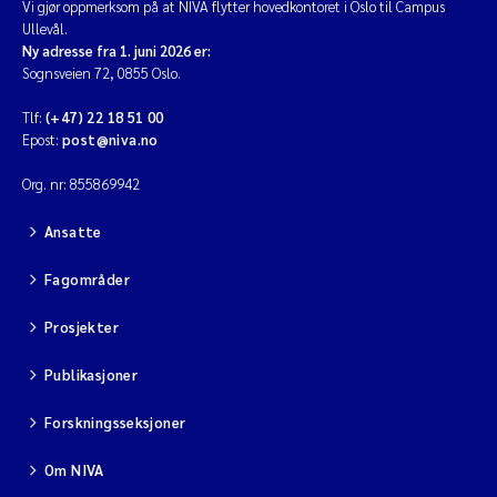
Vi gjør oppmerksom på at NIVA flytter hovedkontoret i Oslo til Campus
Ullevål.
Ny adresse fra 1. juni 2026 er:
Sognsveien 72, 0855 Oslo.
Tlf:
(+47) 22 18 51 00
Epost:
post@niva.no
Org. nr: 855869942
Ansatte
Fagområder
Prosjekter
Publikasjoner
Forskningsseksjoner
Om NIVA