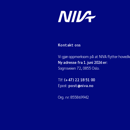
Kontakt oss
Vi gjør oppmerksom på at NIVA flytter hovedko
Ny adresse fra 1. juni 2026 er:
Sognsveien 72, 0855 Oslo.
Tlf:
(+47) 22 18 51 00
Epost:
post@niva.no
Org. nr: 855869942