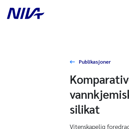
Publikasjoner
Komparative
vannkjemisk
silikat
Vitenskapelig foredra