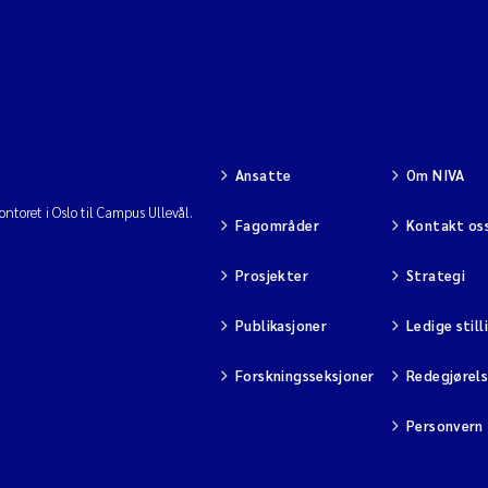
Ansatte
Om NIVA
ntoret i Oslo til Campus Ullevål.
Fagområder
Kontakt os
Prosjekter
Strategi
Publikasjoner
Ledige still
Forskningsseksjoner
Redegjørel
Personvern