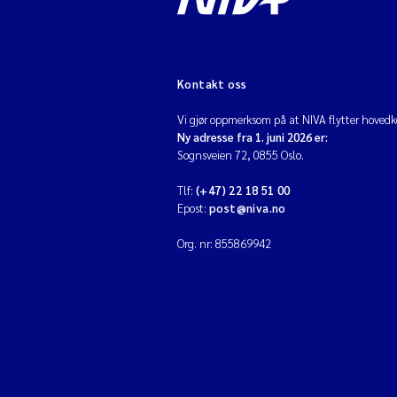
Kontakt oss
Vi gjør oppmerksom på at NIVA flytter hovedko
Ny adresse fra 1. juni 2026 er:
Sognsveien 72, 0855 Oslo.
Tlf:
(+47) 22 18 51 00
Epost:
post@niva.no
Org. nr: 855869942