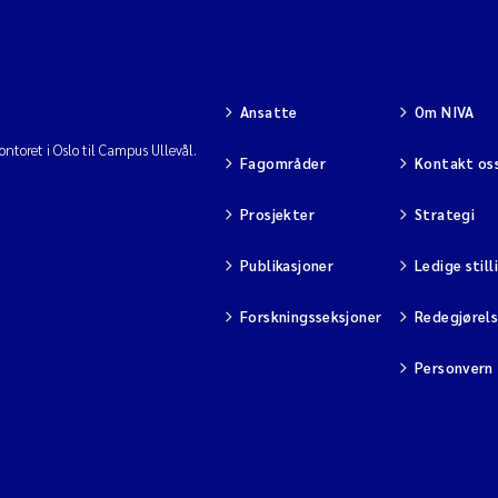
Ansatte
Om NIVA
ntoret i Oslo til Campus Ullevål.
Fagområder
Kontakt os
Prosjekter
Strategi
Publikasjoner
Ledige still
Forskningsseksjoner
Redegjørel
Personvern