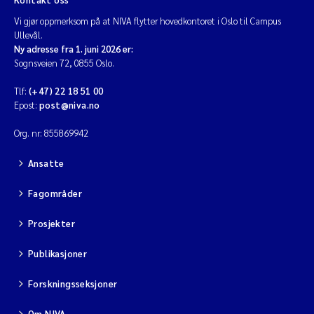
Vi gjør oppmerksom på at NIVA flytter hovedkontoret i Oslo til Campus
Ullevål.
Ny adresse fra 1. juni 2026 er:
Sognsveien 72, 0855 Oslo.
Tlf:
(+47) 22 18 51 00
Epost:
post@niva.no
Org. nr: 855869942
Ansatte
Fagområder
Prosjekter
Publikasjoner
Forskningsseksjoner
Om NIVA