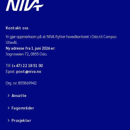
Kontakt oss
Vi gjør oppmerksom på at NIVA flytter hovedkontoret i Oslo til Campus
Ullevål.
Ny adresse fra 1. juni 2026 er:
Sognsveien 72, 0855 Oslo.
Tlf:
(+47) 22 18 51 00
Epost:
post@niva.no
Org. nr: 855869942
Ansatte
Fagområder
Prosjekter