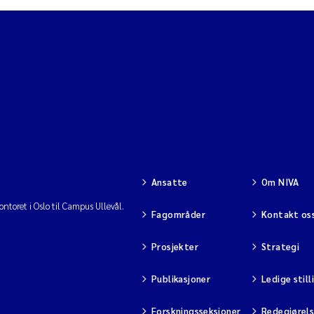
Ansatte
Om NIVA
ntoret i Oslo til Campus Ullevål.
Fagområder
Kontakt os
Prosjekter
Strategi
Publikasjoner
Ledige still
Forskningsseksjoner
Redegjørel