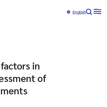
English
factors in
sessment of
diments