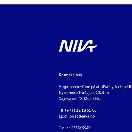
Kontakt oss
Vi gjør oppmerksom på at NIVA flytter hovedko
Ny adresse fra 1. juni 2026 er:
Sognsveien 72, 0855 Oslo.
Tlf:
(+47) 22 18 51 00
Epost:
post@niva.no
Org. nr: 855869942