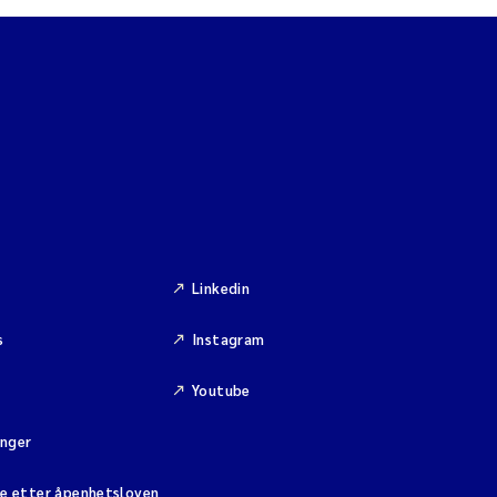
Linkedin
s
Instagram
Youtube
inger
se etter åpenhetsloven