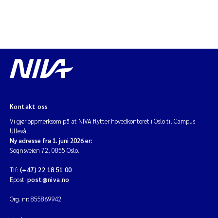
Kontakt oss
Vi gjør oppmerksom på at NIVA flytter hovedkontoret i Oslo til Campus
Ullevål.
Ny adresse fra 1. juni 2026 er:
Sognsveien 72, 0855 Oslo.
Tlf:
(+47) 22 18 51 00
Epost:
post@niva.no
Org. nr: 855869942