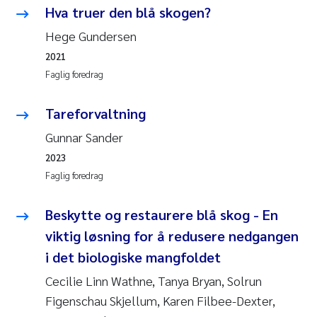
Caroline Enge
Hva truer den blå skogen?
Hege Gundersen
Hans Nicolai Adam
2021
Mari Moren
Faglig foredrag
Helene Frigstad
Tareforvaltning
Gunnar Sander
Paula Brighytte Ocampo Ramon
2023
Faglig foredrag
Liv Bente Skancke
Beskytte og restaurere blå skog - En
Maeve McGovern
viktig løsning for å redusere nedgangen
Erling Aarhus Bratsberg
i det biologiske mangfoldet
Cecilie Linn Wathne, Tanya Bryan, Solrun
Heleen de Wit
Figenschau Skjellum, Karen Filbee-Dexter,