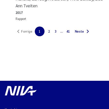
Veronica Sæther Eftevåg
Ann Tveiten
2017
Valentina Elena Tartiu
Rapport
Tânia Cristina Gomes
Forrige
1
2
3
...
41
Neste
Susan Skogtvedt Røed
Belinda Valdecanas
Elianne Dunthorn Egge
Elisabeth Lie
Froukje Maria Platjouw
Jan-Erik Thrane