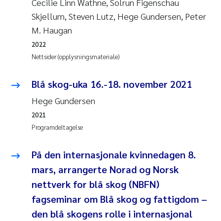
Cecilie Linn Wathne, Solrun Figenschau
Andy Stock
2018
Skjellum, Steven Lutz, Hege Gundersen, Peter
M. Haugan
Julia Szulecka
2017
2022
Nettsider (opplysningsmateriale)
Aase Jeanette Kvanneid
2016
Blå skog-uka 16.-18. november 2021
Ellen Johannesen
2015
Hege Gundersen
Steen Wilhelm Knudsen
2014
2021
Programdeltagelse
Paul Ragnar Berg
2013
På den internasjonale kvinnedagen 8.
Sindre Langaas
2012
mars, arrangerte Norad og Norsk
nettverk for blå skog (NBFN)
Øyvind Kaste
2011
fagseminar om Blå skog og fattigdom –
Christian Vogelsang
2010
den blå skogens rolle i internasjonal