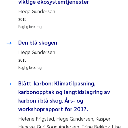
viktige økosystemtjenester
Hege Gundersen
Susanne Claudia Schneider
2015
Faglig foredrag
Sabine Marty
Den blå skogen
Elisabeth Støhle Rødland
Hege Gundersen
Marit Villø
2015
Faglig foredrag
Jonny Beyer
Blått-karbon: Klimatilpasning,
Nathalie Marquesin-Risbakk
karbonopptak og langtidslagring av
karbon i blå skog. Års- og
Synne Authén Andresen
workshoprapport for 2017.
Sophie Mentzel
Helene Frigstad, Hege Gundersen, Kasper
Hancke, Guri Sogn Andersen, Trine Bekkby, Lise