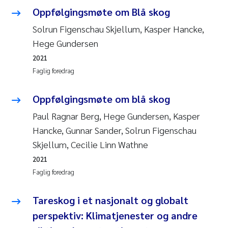
Oppfølgingsmøte om Blå skog
Svetlana Pakhomova
Solrun Figenschau Skjellum, Kasper Hancke,
Hege Gundersen
Li Xie
2021
Susanne Jøntvedt Jørgensen
Faglig foredrag
André Staalstrøm
Oppfølgingsmøte om blå skog
Paul Ragnar Berg, Hege Gundersen, Kasper
Uta Brandt
Hancke, Gunnar Sander, Solrun Figenschau
Skjellum, Cecilie Linn Wathne
Samantha Goncalves Prat
2021
Faglig foredrag
Knut Erik Tollefsen
Tareskog i et nasjonalt og globalt
Sigrid Haande
perspektiv: Klimatjenester og andre
Johnny Håll