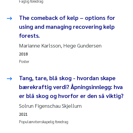
Faglig foredrag
Juan Carlos Farias Pardo
The comeback of kelp – options for
using and managing recovering kelp
Chiara Consolaro
forests.
Frode Sundnes
Marianne Karlsson, Hege Gundersen
2018
Andrew Luke King
Poster
Ian Allan
Tang, tare, blå skog - hvordan skape
bærekraftig verdi? Åpningsinnlegg: hva
Bert van Bavel
er blå skog og hvorfor er den så viktig?
Marianne Mosberg
Solrun Figenschau Skjellum
2021
Kathinka Fürst
Populærvitenskapelig foredrag