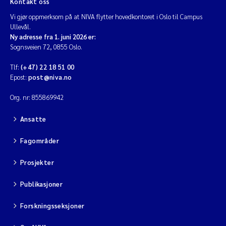
Kontakt oss
Jens Vedal
Vi gjør oppmerksom på at NIVA flytter hovedkontoret i Oslo til Campus
Ullevål.
Louise Valestrand
Ny adresse fra 1. juni 2026 er:
Sognsveien 72, 0855 Oslo.
Maria Thérése Hultman
Tlf:
(+47) 22 18 51 00
Epost:
post@niva.no
Peter Stig Hansen
Org. nr: 855869942
Jannicke Moe
Ansatte
Ana Catarina Almeida
Fagområder
Adam David Lillicrap
Prosjekter
Publikasjoner
Erik Höglund
Forskningsseksjoner
Debhasish Bhakta