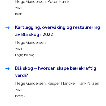
Hege Gundersen, Peter Harris
Pierre Franqois Jaccard
2021
Briefs
Richard Garth James Bellerby
Kartlegging, overvåking og restaurering
Asle Økelsrud
av Blå skog i 2022
Bjørnar Andre Beylich
Hege Gundersen
2023
Ashenafi Seifu Gragne
Faglig foredrag
Vladyslava Hostyeva
Blå skog – hvordan skape bærekraftig
verdi?
Odd Arne Segtnan Skogan
Hege Gundersen, Kasper Hancke, Frank Nilsen
Ana Margarida Pinto Costa
2021
Intervju
Espen Lund