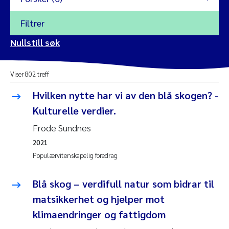
Filtrer
2026
Nullstill søk
Vanja Alling
2025
Viser 802 treff
Yan Lin
2024
Hvilken nytte har vi av den blå skogen? -
Kristina Øie Kvile
Kulturelle verdier.
2023
Frode Sundnes
Areti Balkoni
2022
2021
Populærvitenskapelig foredrag
Marianne Stave Sekkenes
2021
Nullstill
Blå skog – verdifull natur som bidrar til
Charles Patrick Lavin
2020
matsikkerhet og hjelper mot
Nullstill
Eirin Aasland
klimaendringer og fattigdom
2019