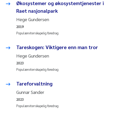
Økosystemer og økosystemtjenester i
Anastasia Georgantzopoulou
Raet nasjonalpark
Roar Brænden
Hege Gundersen
2019
Merete Schøyen
Populærvitenskapelig foredrag
Camilla With Fagerli
Tareskogen: Viktigere enn man tror
Hege Gundersen
Lena Haugland Moen
2023
Populærvitenskapelig foredrag
Medyan Esam Ghareeb
Tareforvaltning
Prem Chand
Gunnar Sander
Thorjørn Larssen
2023
Populærvitenskapelig foredrag
Kasper Hancke