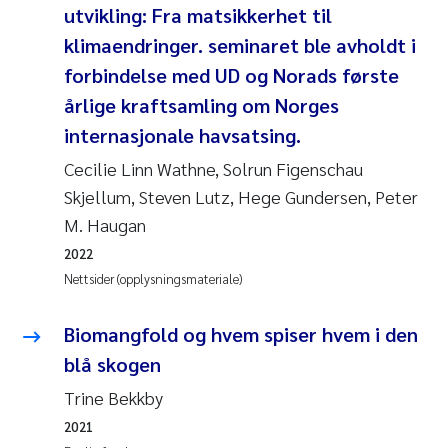
utvikling: Fra matsikkerhet til
Rolf David Vogt
2009
klimaendringer. seminaret ble avholdt i
forbindelse med UD og Norads første
Marta Moyano
2008
årlige kraftsamling om Norges
Sandra Stadniczenko Gran
internasjonale havsatsing.
2007
Cecilie Linn Wathne, Solrun Figenschau
Anette Engesmo
2006
Skjellum, Steven Lutz, Hege Gundersen, Peter
M. Haugan
Maximilian Nawrath
2005
2022
Nettsider (opplysningsmateriale)
Emmy Falk Nøklebye
Biomangfold og hvem spiser hvem i den
Kathrine Ivsett Johnsen
blå skogen
Line Johanne Barkved
Trine Bekkby
2021
Pawel Krzeminski