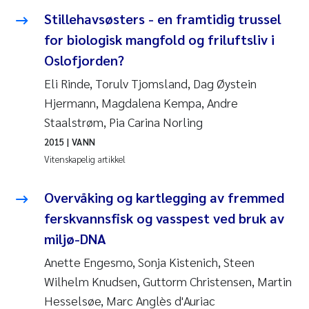
Andy Stock
2018
Stillehavsøsters - en framtidig trussel
for biologisk mangfold og friluftsliv i
Julia Szulecka
2017
Oslofjorden?
Eli Rinde, Torulv Tjomsland, Dag Øystein
Aase Jeanette Kvanneid
2016
Hjermann, Magdalena Kempa, Andre
Ellen Johannesen
2015
Staalstrøm, Pia Carina Norling
2015
| VANN
Steen Wilhelm Knudsen
2014
Vitenskapelig artikkel
Paul Ragnar Berg
2013
Overvåking og kartlegging av fremmed
ferskvannsfisk og vasspest ved bruk av
Sindre Langaas
2012
miljø-DNA
Øyvind Kaste
Anette Engesmo, Sonja Kistenich, Steen
2011
Wilhelm Knudsen, Guttorm Christensen, Martin
Christian Vogelsang
2010
Hesselsøe, Marc Anglès d'Auriac