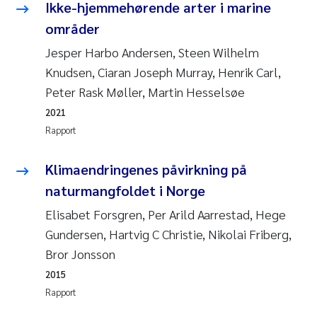
Caroline Enge
Ikke-hjemmehørende arter i marine
områder
Hans Nicolai Adam
Jesper Harbo Andersen, Steen Wilhelm
Knudsen, Ciaran Joseph Murray, Henrik Carl,
Mari Moren
Peter Rask Møller, Martin Hesselsøe
Helene Frigstad
2021
Rapport
Paula Brighytte Ocampo Ramon
Klimaendringenes påvirkning på
Liv Bente Skancke
naturmangfoldet i Norge
Elisabet Forsgren, Per Arild Aarrestad, Hege
Maeve McGovern
Gundersen, Hartvig C Christie, Nikolai Friberg,
Bror Jonsson
Erling Aarhus Bratsberg
2015
Heleen de Wit
Rapport