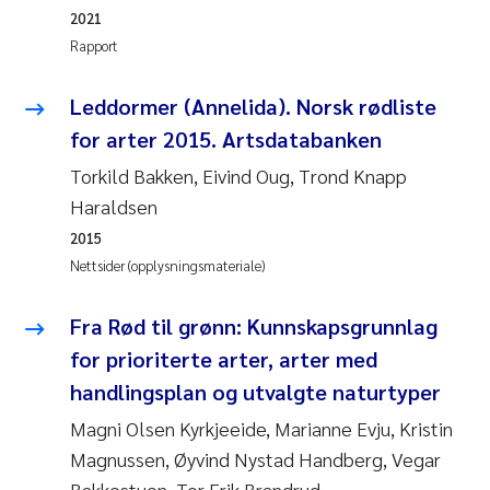
2021
Rolf David Vogt
2009
Rapport
Marta Moyano
2008
Leddormer (Annelida). Norsk rødliste
for arter 2015. Artsdatabanken
Sandra Stadniczenko Gran
2007
Torkild Bakken, Eivind Oug, Trond Knapp
Anette Engesmo
2006
Haraldsen
2015
Maximilian Nawrath
2005
Nettsider (opplysningsmateriale)
Emmy Falk Nøklebye
Fra Rød til grønn: Kunnskapsgrunnlag
for prioriterte arter, arter med
Kathrine Ivsett Johnsen
handlingsplan og utvalgte naturtyper
Line Johanne Barkved
Magni Olsen Kyrkjeeide, Marianne Evju, Kristin
Magnussen, Øyvind Nystad Handberg, Vegar
Pawel Krzeminski
Bakkestuen, Tor Erik Brandrud