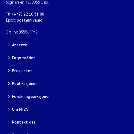
Sognsveien 72, 0855 Oslo.
Diya Chakravorty
Tlf:
(+47) 22 18 51 00
Epost:
post@niva.no
Leah Amber Jackson-Blake
Org. nr: 855869942
Cathrine Brecke Gundersen
Ansatte
Marc Anglès d'Auriac
Fagområder
Prosjekter
Anders Gjørwad Hagen
Publikasjoner
Saskia Trubbach
Forskningsseksjoner
Andreas Ballot
Om NIVA
Jonas Persson
Kontakt oss
Camilla H C Hagman