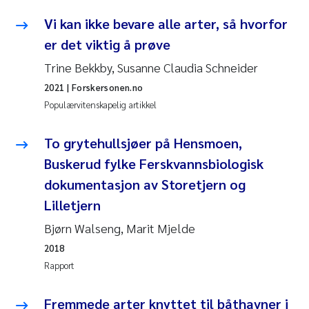
Anastasia Georgantzopoulou
Vi kan ikke bevare alle arter, så hvorfor
er det viktig å prøve
Roar Brænden
Trine Bekkby, Susanne Claudia Schneider
Merete Schøyen
2021
| Forskersonen.no
Populærvitenskapelig artikkel
Camilla With Fagerli
To grytehullsjøer på Hensmoen,
Lena Haugland Moen
Buskerud fylke Ferskvannsbiologisk
dokumentasjon av Storetjern og
Medyan Esam Ghareeb
Lilletjern
Prem Chand
Bjørn Walseng, Marit Mjelde
2018
Thorjørn Larssen
Rapport
Kasper Hancke
Fremmede arter knyttet til båthavner i