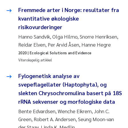
Fremmede arter i Norge: resultater fra
Susanne Claudia Schneider
kvantitative økologiske
risikovurderinger
Sabine Marty
Hanno Sandvik, Olga Hilmo, Snorre Henriksen,
Elisabeth Støhle Rødland
Reidar Elven, Per Arvid Åsen, Hanne Hegre
2020
| Ecological Solutions and Evidence
Marit Villø
Vitenskapelig artikkel
Jonny Beyer
Fylogenetisk analyse av
svepeflagellater (Haptophyta), og
Nathalie Marquesin-Risbakk
slekten Chrysochromulina basert på 18S
Synne Authén Andresen
rRNA sekvenser og morfologiske data
Bente Edvardsen, Wenche Eikrem, John C.
Sophie Mentzel
Green, Robert A. Andersen, Seung Moon-van
der Staay, Linda K. Medlin