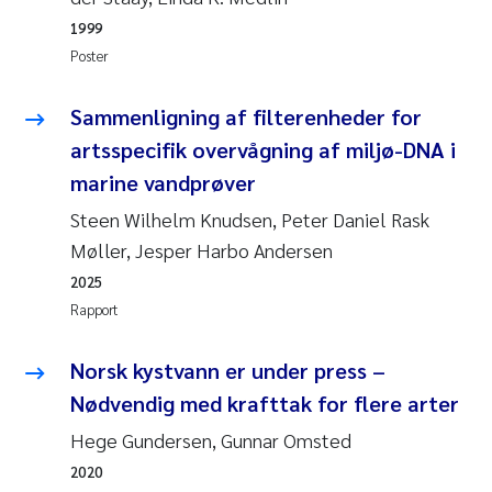
Veronica Sæther Eftevåg
1999
Poster
Valentina Elena Tartiu
Sammenligning af filterenheder for
Tânia Cristina Gomes
artsspecifik overvågning af miljø-DNA i
Susan Skogtvedt Røed
marine vandprøver
Steen Wilhelm Knudsen, Peter Daniel Rask
Belinda Valdecanas
Møller, Jesper Harbo Andersen
2025
Elianne Dunthorn Egge
Rapport
Elisabeth Lie
Norsk kystvann er under press –
Froukje Maria Platjouw
Nødvendig med krafttak for flere arter
Hege Gundersen, Gunnar Omsted
Jan-Erik Thrane
2020