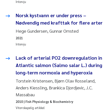
Intervju
Jens Vedal
Norsk kystvann er under press –
Louise Valestrand
Nødvendig med krafttak for flere arter
Maria Thérése Hultman
Hege Gundersen, Gunnar Omsted
2021
Peter Stig Hansen
Intervju
Jannicke Moe
Lack of arterial PO2 downregulation in
Atlantic salmon (Salmo salar L.) during
Ana Catarina Almeida
long-term normoxia and hyperoxia
Adam David Lillicrap
Torstein Kristensen, Bjørn Olav Rosseland,
Anders Kiessling, Brankica Djordjevic, J.C.
Erik Höglund
Massabau
2010
| Fish Physiology & Biochemistry
Debhasish Bhakta
Vitenskapelig artikkel