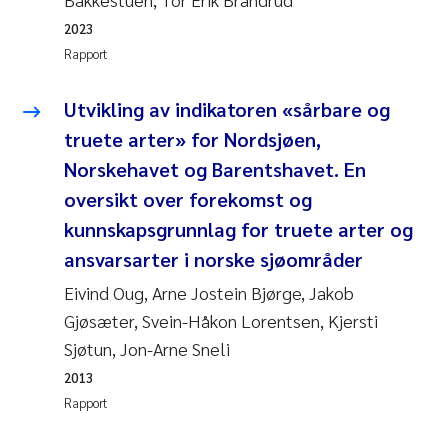
2023
Juan Carlos Farias Pardo
Rapport
Chiara Consolaro
Utvikling av indikatoren «sårbare og
truete arter» for Nordsjøen,
Frode Sundnes
Norskehavet og Barentshavet. En
Andrew Luke King
oversikt over forekomst og
kunnskapsgrunnlag for truete arter og
Ian Allan
ansvarsarter i norske sjøområder
Eivind Oug, Arne Jostein Bjørge, Jakob
Bert van Bavel
Gjøsæter, Svein-Håkon Lorentsen, Kjersti
Marianne Mosberg
Sjøtun, Jon-Arne Sneli
2013
Kathinka Fürst
Rapport