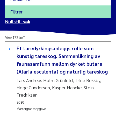
Filtrer
2026
Nullstill søk
Vanja Alling
2025
Viser 172 treff
Yan Lin
2024
Et taredyrkingsanleggs rolle som
Kristina Øie Kvile
kunstig tareskog. Sammenlikning av
2023
faunasamfunn mellom dyrket butare
Areti Balkoni
2022
(Alaria esculenta) og naturlig tareskog
Lars Andreas Holm Grünfeld, Trine Bekkby,
Marianne Stave Sekkenes
2021
Hege Gundersen, Kasper Hancke, Stein
Nullstill
Fredriksen
Charles Patrick Lavin
2020
Nullstill
2020
Eirin Aasland
2019
Mastergradsoppgave