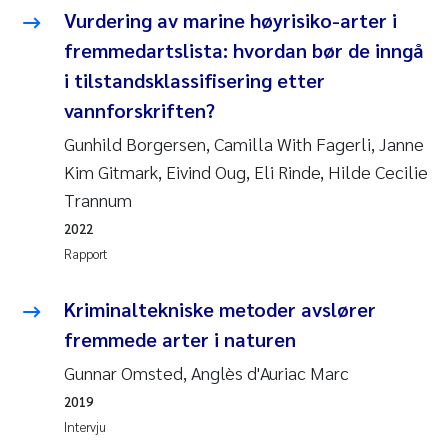
Pierre Franqois Jaccard
Vurdering av marine høyrisiko-arter i
fremmedartslista: hvordan bør de inngå
Richard Garth James Bellerby
i tilstandsklassifisering etter
vannforskriften?
Asle Økelsrud
Gunhild Borgersen, Camilla With Fagerli, Janne
Bjørnar Andre Beylich
Kim Gitmark, Eivind Oug, Eli Rinde, Hilde Cecilie
Trannum
Ashenafi Seifu Gragne
2022
Rapport
Vladyslava Hostyeva
Kriminaltekniske metoder avslører
Odd Arne Segtnan Skogan
fremmede arter i naturen
Ana Margarida Pinto Costa
Gunnar Omsted, Anglès d'Auriac Marc
2019
Espen Lund
Intervju