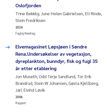
Oslofjorden
Svetlana Pakhomova
Trine Bekkby, June Helen Gabrielsen, Eli Rinde,
Stein Fredriksen
Li Xie
2024
Susanne Jøntvedt Jørgensen
Faglig foredrag
André Staalstrøm
Elvemagasinet Løpsjøen i Søndre
Rena.Undersøkelser av vegetasjon,
Uta Brandt
dyreplankton, bunndyr, fisk og fugl 35
år etter etablering
Samantha Goncalves Prat
Jon Museth, Odd Terje Sandlund, Tor Erik
Knut Erik Tollefsen
Brandrud, Stein W Johansen, Gøsta Kjellberg,
Jarl Eivind Løvik
Sigrid Haande
2006
Rapport
Johnny Håll