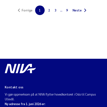
Jarle Håvardstun
Forrige
1
2
3
...
9
Neste
James Edward Sample
Rita Næss
Øyvind Tangen Ødegaard
Inga Fløisand
Solrun Figenschau Skjellum
Marijana Stenrud Brkljacic
Kontakt oss
Ailbhe Lisette Macken
Vi gjør oppmerksom på at NIVA flytter hovedkontoret i Oslo til Campus
Ullevål.
Anders Ruus
Ny adresse fra 1. juni 2026 er: