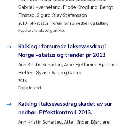
Gabriel Kverneland, Frode Kroglund, Bengt
Svetlana Pakhomova
Finstad, Sigurd Olav Stefansson
2010
| pH-status : forum for sur nedbør og kalking
Li Xie
Populærvitenskapelig artikkel
Susanne Jøntvedt Jørgensen
Kalking i forsurede laksevassdrag i
André Staalstrøm
Norge –status og trender pr 2013
Ann Kristin Schartau, Arne Fjellheim, Bjart are
Uta Brandt
Hellen, Øyvind Aaberg Garmo
2014
Samantha Goncalves Prat
Faglig kapittel
Knut Erik Tollefsen
Kalking i laksevassdrag skadet av sur
nedbør. Effektkontroll 2013.
Sigrid Haande
Ann Kristin Schartau, Atle Hindar, Bjart are
Johnny Håll