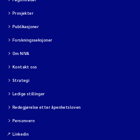
Jarle Håvardstun
Prosjekter
James Edward Sample
Publikasjoner
Forskningsseksjoner
Rita Næss
Om NIVA
Øyvind Tangen Ødegaard
Kontakt oss
Inga Fløisand
Strategi
Solrun Figenschau Skjellum
Ledige stillinger
Marijana Stenrud Brkljacic
Redegjørelse etter åpenhetsloven
Ailbhe Lisette Macken
Personvern
Linkedin
Anders Ruus