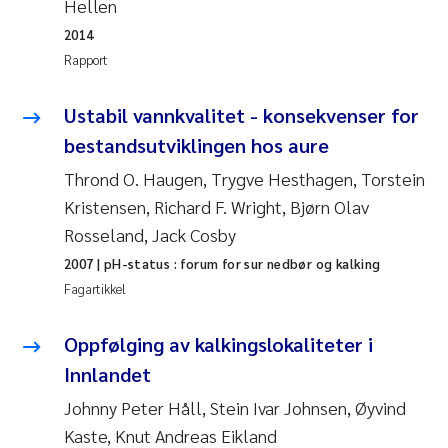
Hellen
2014
Susanne Claudia Schneider
Rapport
Sabine Marty
Ustabil vannkvalitet - konsekvenser for
bestandsutviklingen hos aure
Elisabeth Støhle Rødland
Thrond O. Haugen, Trygve Hesthagen, Torstein
Marit Villø
Kristensen, Richard F. Wright, Bjørn Olav
Rosseland, Jack Cosby
Jonny Beyer
2007
| pH-status : forum for sur nedbør og kalking
Fagartikkel
Nathalie Marquesin-Risbakk
Oppfølging av kalkingslokaliteter i
Synne Authén Andresen
Innlandet
Sophie Mentzel
Johnny Peter Håll, Stein Ivar Johnsen, Øyvind
Kaste, Knut Andreas Eikland