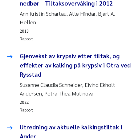
Caroline Enge
nedbør - Tiltaksovervåking i 2012
Ann Kristin Schartau, Atle Hindar, Bjart A.
Hans Nicolai Adam
Hellen
2013
Mari Moren
Rapport
Helene Frigstad
Gjenvekst av krypsiv etter tiltak, og
Paula Brighytte Ocampo Ramon
effekter av kalking på krypsiv i Otra ved
Rysstad
Liv Bente Skancke
Susanne Claudia Schneider, Eivind Ekholt
Andersen, Petra Thea Mutinova
Maeve McGovern
2022
Erling Aarhus Bratsberg
Rapport
Heleen de Wit
Utredning av aktuelle kalkingstiltak i
Agder