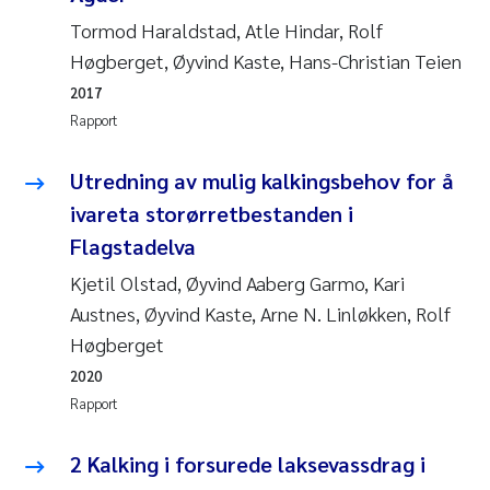
Pierre Franqois Jaccard
Tormod Haraldstad, Atle Hindar, Rolf
Høgberget, Øyvind Kaste, Hans-Christian Teien
Richard Garth James Bellerby
2017
Rapport
Asle Økelsrud
Utredning av mulig kalkingsbehov for å
Bjørnar Andre Beylich
ivareta storørretbestanden i
Ashenafi Seifu Gragne
Flagstadelva
Kjetil Olstad, Øyvind Aaberg Garmo, Kari
Vladyslava Hostyeva
Austnes, Øyvind Kaste, Arne N. Linløkken, Rolf
Høgberget
Odd Arne Segtnan Skogan
2020
Ana Margarida Pinto Costa
Rapport
Espen Lund
2 Kalking i forsurede laksevassdrag i