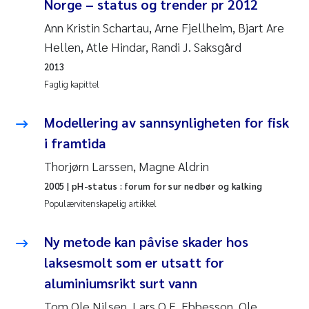
Norge – status og trender pr 2012
Anastasia Georgantzopoulou
Ann Kristin Schartau, Arne Fjellheim, Bjart Are
Hellen, Atle Hindar, Randi J. Saksgård
Roar Brænden
2013
Faglig kapittel
Merete Schøyen
Modellering av sannsynligheten for fisk
Camilla With Fagerli
i framtida
Lena Haugland Moen
Thorjørn Larssen, Magne Aldrin
2005
| pH-status : forum for sur nedbør og kalking
Medyan Esam Ghareeb
Populærvitenskapelig artikkel
Prem Chand
Ny metode kan påvise skader hos
laksesmolt som er utsatt for
Thorjørn Larssen
aluminiumsrikt surt vann
Kasper Hancke
Tom Ole Nilsen, Lars O.E. Ebbesson, Ole