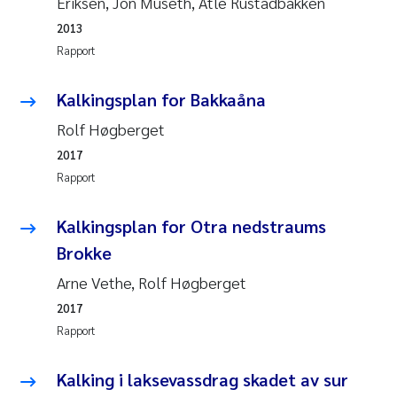
Eriksen, Jon Museth, Atle Rustadbakken
2013
Juan Carlos Farias Pardo
Rapport
Chiara Consolaro
Kalkingsplan for Bakkaåna
Frode Sundnes
Rolf Høgberget
2017
Andrew Luke King
Rapport
Ian Allan
Kalkingsplan for Otra nedstraums
Brokke
Bert van Bavel
Arne Vethe, Rolf Høgberget
Marianne Mosberg
2017
Rapport
Kathinka Fürst
Kalking i laksevassdrag skadet av sur