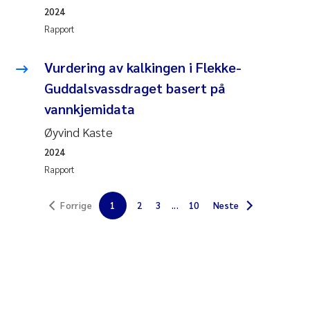
Veronica Sæther Eftevåg
2024
Rapport
Valentina Elena Tartiu
Vurdering av kalkingen i Flekke-
Tânia Cristina Gomes
Guddalsvassdraget basert på
vannkjemidata
Susan Skogtvedt Røed
Øyvind Kaste
Belinda Valdecanas
2024
Rapport
Elianne Dunthorn Egge
Forrige
1
2
3
...
10
Neste
Elisabeth Lie
Froukje Maria Platjouw
Jan-Erik Thrane