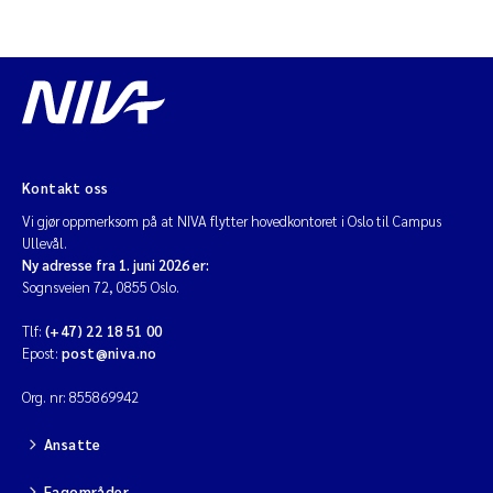
Jens Vedal
Louise Valestrand
Maria Thérése Hultman
Peter Stig Hansen
Kontakt oss
Vi gjør oppmerksom på at NIVA flytter hovedkontoret i Oslo til Campus
Jannicke Moe
Ullevål.
Ny adresse fra 1. juni 2026 er:
Sognsveien 72, 0855 Oslo.
Ana Catarina Almeida
Tlf:
(+47) 22 18 51 00
Epost:
post@niva.no
Adam David Lillicrap
Org. nr: 855869942
Erik Höglund
Ansatte
Debhasish Bhakta
Fagområder