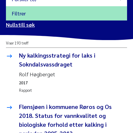
Filtrer
2026
Nullstill søk
Vanja Alling
2025
Viser 193 treff
Yan Lin
2024
Ny kalkingsstrategi for laks i
Kristina Øie Kvile
Sokndalsvassdraget
2023
Rolf Høgberget
Areti Balkoni
2022
2017
Rapport
Marianne Stave Sekkenes
2021
Nullstill
Flensjøen i kommuene Røros og Os
Charles Patrick Lavin
2020
2018. Status for vannkvalitet og
Nullstill
Eirin Aasland
biologiske forhold etter kalking i
2019