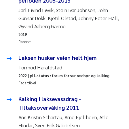
perioden 2005-2013
Andy Stock
2018
Jarl Eivind Løvik, Stein Ivar Johnsen, John
Gunnar Dokk, Kjetil Olstad, Johnny Peter Håll,
Julia Szulecka
2017
Øyvind Aaberg Garmo
Aase Jeanette Kvanneid
2019
2016
Rapport
Ellen Johannesen
2015
Laksen husker veien helt hjem
Steen Wilhelm Knudsen
2014
Tormod Haraldstad
2022
| pH-status : forum for sur nedbør og kalking
Paul Ragnar Berg
2013
Fagartikkel
Sindre Langaas
2012
Kalking i laksevassdrag -
Tiltaksovervåking 2011
Øyvind Kaste
2011
Ann Kristin Schartau, Arne Fjellheim, Atle
Christian Vogelsang
2010
Hindar, Sven Erik Gabrielsen