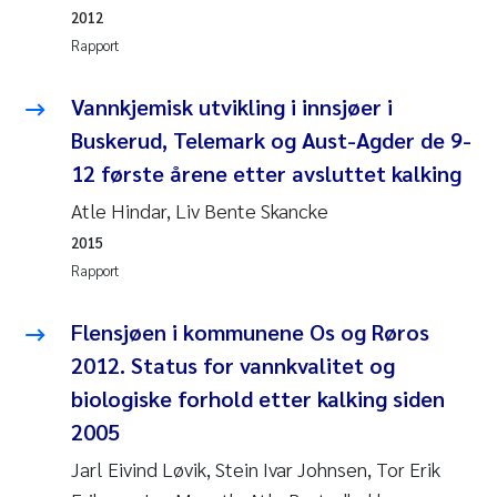
2012
Rolf David Vogt
2009
Rapport
Marta Moyano
2008
Vannkjemisk utvikling i innsjøer i
Buskerud, Telemark og Aust-Agder de 9-
Sandra Stadniczenko Gran
2007
12 første årene etter avsluttet kalking
Anette Engesmo
2006
Atle Hindar, Liv Bente Skancke
2015
Maximilian Nawrath
2005
Rapport
Emmy Falk Nøklebye
Flensjøen i kommunene Os og Røros
2012. Status for vannkvalitet og
Kathrine Ivsett Johnsen
biologiske forhold etter kalking siden
2005
Line Johanne Barkved
Jarl Eivind Løvik, Stein Ivar Johnsen, Tor Erik
Pawel Krzeminski