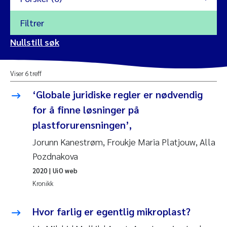
Filtrer
2026
Nullstill søk
Vanja Alling
2025
Viser 6 treff
Yan Lin
2024
‘Globale juridiske regler er nødvendig
Kristina Øie Kvile
for å finne løsninger på
2023
plastforurensningen’,
Areti Balkoni
2022
Jorunn Kanestrøm, Froukje Maria Platjouw, Alla
Pozdnakova
Marianne Stave Sekkenes
2021
2020
| UiO web
Nullstill
Kronikk
Charles Patrick Lavin
2020
Nullstill
Hvor farlig er egentlig mikroplast?
Eirin Aasland
2019