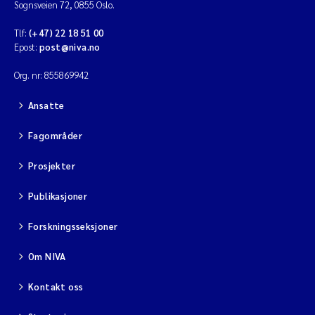
Caroline Enge
Sognsveien 72, 0855 Oslo.
Tlf:
(+47) 22 18 51 00
Hans Nicolai Adam
Epost:
post@niva.no
Mari Moren
Org. nr: 855869942
Ansatte
Helene Frigstad
Fagområder
Paula Brighytte Ocampo Ramon
Prosjekter
Liv Bente Skancke
Publikasjoner
Maeve McGovern
Forskningsseksjoner
Erling Aarhus Bratsberg
Om NIVA
Kontakt oss
Heleen de Wit