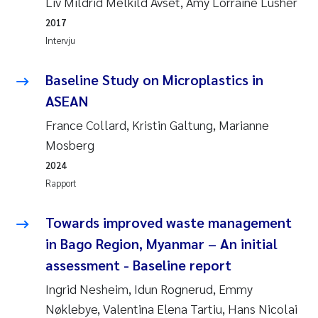
Liv Mildrid Melkild Avset, Amy Lorraine Lusher
Andy Stock
2018
2017
Intervju
Julia Szulecka
2017
Baseline Study on Microplastics in
Aase Jeanette Kvanneid
2016
ASEAN
Ellen Johannesen
France Collard, Kristin Galtung, Marianne
2015
Mosberg
Steen Wilhelm Knudsen
2014
2024
Rapport
Paul Ragnar Berg
2013
Towards improved waste management
Sindre Langaas
2012
in Bago Region, Myanmar – An initial
assessment - Baseline report
Øyvind Kaste
2011
Ingrid Nesheim, Idun Rognerud, Emmy
Christian Vogelsang
2010
Nøklebye, Valentina Elena Tartiu, Hans Nicolai