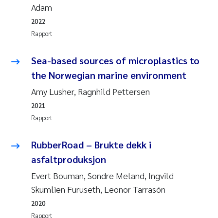
Adam
Rolf David Vogt
2009
2022
Rapport
Marta Moyano
2008
Sea-based sources of microplastics to
Sandra Stadniczenko Gran
2007
the Norwegian marine environment
Anette Engesmo
2006
Amy Lusher, Ragnhild Pettersen
2021
Maximilian Nawrath
2005
Rapport
Emmy Falk Nøklebye
RubberRoad – Brukte dekk i
asfaltproduksjon
Kathrine Ivsett Johnsen
Evert Bouman, Sondre Meland, Ingvild
Line Johanne Barkved
Skumlien Furuseth, Leonor Tarrasón
2020
Pawel Krzeminski
Rapport