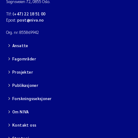
Sognsveien 72, 0855 Oslo.
Tlf:
(+47) 22 18 51 00
Epost:
post@niva.no
Org. nr: 855869942
Ansatte
Fagområder
Prosjekter
Publikasjoner
Forskningsseksjoner
Om NIVA
Kontakt oss