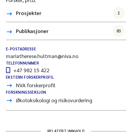
Prosjekter
2
Publikasjoner
83
E-POSTADRESSE
mariatherese.hultman@niva.no
TELEFONNUMMER
+47 982 15 422
EKSTERN FORSKERPROFIL
NVA forskerprofil
FORSKNINGSSEKSJON
Økotoksikologi og risikovurdering
RELATERT INNHOLD